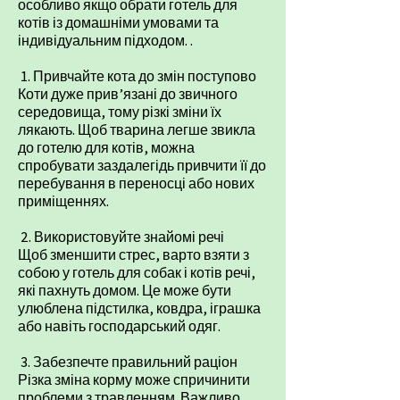
особливо якщо обрати
готель для
котів із домашніми умовами
та
індивідуальним підходом. .
1. Привчайте кота до змін поступово
Коти дуже прив’язані до звичного
середовища, тому різкі зміни їх
лякають. Щоб тварина легше звикла
до готелю для котів, можна
спробувати заздалегідь привчити її до
перебування в переносці або нових
приміщеннях.
2. Використовуйте знайомі речі
Щоб зменшити стрес, варто взяти з
собою у готель для собак і котів речі,
які пахнуть домом. Це може бути
улюблена підстилка, ковдра, іграшка
або навіть господарський одяг.
3. Забезпечте правильний раціон
Різка зміна корму може спричинити
проблеми з травленням. Важливо