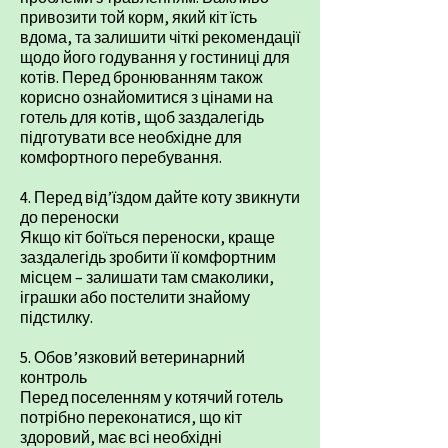
привозити той корм, який кіт їсть
вдома, та залишити чіткі рекомендації
щодо його годування у гостиниці для
котів. Перед бронюванням також
корисно ознайомитися з
цінами на
готель для котів
, щоб заздалегідь
підготувати все необхідне для
комфортного перебування.
4. Перед від’їздом дайте коту звикнути
до переноски
Якщо кіт боїться переноски, краще
заздалегідь зробити її комфортним
місцем – залишати там смаколики,
іграшки або постелити знайому
підстилку.
5. Обов’язковий ветеринарний
контроль
Перед поселенням у котячий готель
потрібно переконатися, що кіт
здоровий, має всі необхідні