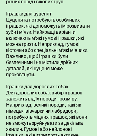
різних порід і вікових груп.
Іграшки для цуценят
Цуценята потребують особливих
іграшок, які допоможуть їм розвивати
зуби і м'язи. Найкращі варіанти
включають м'які гумові іграшки, які
можна гризти. Наприклад, гумові
кісточки або спеціальні м'які м'ячики.
Важливо, щоб іграшки були
безпечними і не містили дрібних
деталей, які цуценя може
проковтнути.
Іграшки для дорослих собак
Для дорослих собак вибір іграшок
залежить від їх породи і розміру.
Наприклад, великі породи, такі як
німецькі вівчарки чи лабрадори,
потребують міцних іграшок, які вони
не зможуть зруйнувати за декілька
хвилин. Гумові або нейлонові
іграшки, які витримують активне