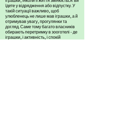
іграшки, інколи її життя змінюється: ви
їдете у відрядження або відпустку. У
такій ситуації важливо, щоб
улюбленець не лише мав іграшки, а й
отримував увагу, прогулянки та
догляд. Саме тому багато власників
обирають
перетримку в зооготелі
- де
іграшки, і активність, і спокій
забезпечені.
У Готелі ПЕС для собак і котів на
Теремках-2 працюють досвідчені
вихователі, які враховують вік,
породу і характер кожного
улюбленця. Тут є можливість
садка на
день
, а також
24/7 з вихователем
,
коли собака потребує постійної уваги.
В таких умовах ваш улюбленець не
просто “перебуває”, а живе звичним
життям: грає, гуляє і відчуває турботу.