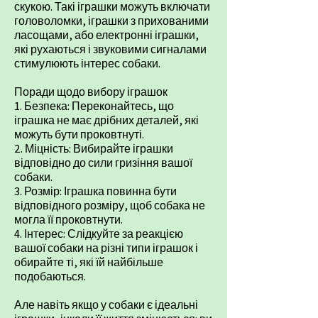
скукою. Такі іграшки можуть включати
головоломки, іграшки з прихованими
ласощами, або електронні іграшки,
які рухаються і звуковими сигналами
стимулюють інтерес собаки.
Поради щодо вибору іграшок
1. Безпека: Переконайтесь, що
іграшка не має дрібних деталей, які
можуть бути проковтнуті.
2. Міцність: Вибирайте іграшки
відповідно до сили гризіння вашої
собаки.
3. Розмір: Іграшка повинна бути
відповідного розміру, щоб собака не
могла її проковтнути.
4. Інтерес: Слідкуйте за реакцією
вашої собаки на різні типи іграшок і
обирайте ті, які їй найбільше
подобаються.
Але навіть якщо у собаки є ідеальні