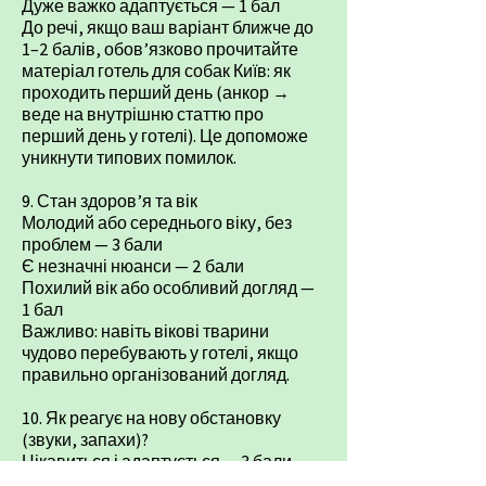
Дуже важко адаптується — 1 бал
До речі, якщо ваш варіант ближче до
1–2 балів, обов’язково прочитайте
матеріал готель для собак Київ: як
проходить перший день (анкор →
веде на внутрішню статтю про
перший день у готелі). Це допоможе
уникнути типових помилок.
9. Стан здоров’я та вік
Молодий або середнього віку, без
проблем — 3 бали
Є незначні нюанси — 2 бали
Похилий вік або особливий догляд —
1 бал
Важливо: навіть вікові тварини
чудово перебувають у готелі, якщо
правильно організований догляд.
10. Як реагує на нову обстановку
(звуки, запахи)?
Цікавиться і адаптується — 3 бали
Обережний, але звикає — 2 бали