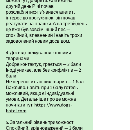
можна тут довіряти. Але вже на
другий день Річі почав
розслаблятися: з’явився апетит,
інтерес до прогулянок, він почав
реагувати на іграшки. А на третій день
це вже був зовсім інший пес —
спокійний, впевнений і навіть трохи
задоволений новим досвідом.
4. Досвід спілкування з іншими
тваринами
Добре контактує, грається — 3 бали
Іноді уникає, але без конфліктів — 2
бали
Не переносить інших тварин — 1 бал
Важливо: навіть при 1 балу готель
можливий, якщо є індивідуальні
умови. Детальніше про це можна
почитати тут:
https://www.dogs-
hotel.com
5. Загальний рівень тривожності
Спокійний, врівноважений — 3 бали