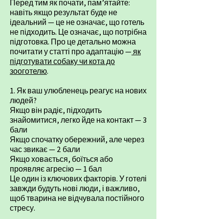
Перед тим як почати, пам’ятайте:
навіть якщо результат буде не
ідеальний — це не означає, що готель
не підходить. Це означає, що потрібна
підготовка. Про це детально можна
почитати у статті про адаптацію —
як
підготувати собаку чи кота до
зооготелю
.
1. Як ваш улюбленець реагує на нових
людей?
Якщо він радіє, підходить
знайомитися, легко йде на контакт — 3
бали
Якщо спочатку обережний, але через
час звикає — 2 бали
Якщо ховається, боїться або
проявляє агресію — 1 бал
Це один із ключових факторів. У готелі
завжди будуть нові люди, і важливо,
щоб тварина не відчувала постійного
стресу.