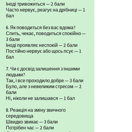
Іноді тривожиться — 2 бали
Часто нервує, реагує на дрібниці — 1
бал
6. Як поводиться без вас вдома?
Спить, чекає, поводиться спокійно —
3 бали
Іноді проявляє неспокій — 2 бали
Постійно нервує або щось псує — 1
бал
7. Чи є досвід залишення з іншими
людьми?
Так, і все проходило добре — 3 бали
Було, але з невеликим стресом — 2
бали
Ні, ніколи не залишався — 1 бал
8. Реакція на зміну звичного
середовища
Швидко звикає — 3 бали
Потрібен час — 2 бали