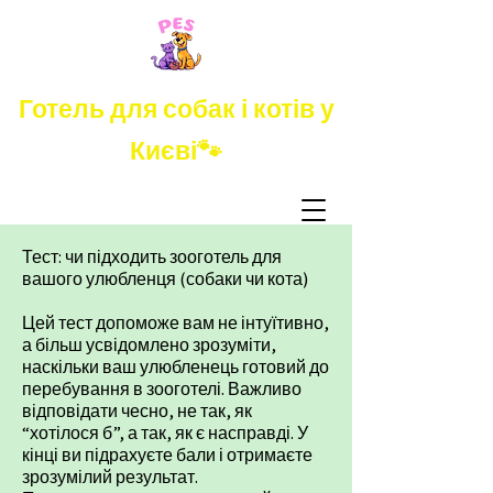
Готель для собак і котів у
Києві🐾
Тест: чи підходить зооготель для
вашого улюбленця (собаки чи кота)
Цей тест допоможе вам не інтуїтивно,
а більш усвідомлено зрозуміти,
наскільки ваш улюбленець готовий до
перебування в зооготелі. Важливо
відповідати чесно, не так, як
“хотілося б”, а так, як є насправді. У
кінці ви підрахуєте бали і отримаєте
зрозумілий результат.