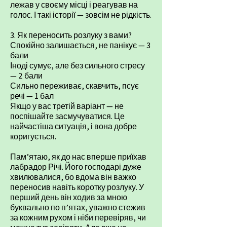
лежав у своєму місці і реагував на
голос. І такі історії — зовсім не рідкість.
3. Як переносить розлуку з вами?
Спокійно залишається, не панікує — 3
бали
Іноді сумує, але без сильного стресу
— 2 бали
Сильно переживає, скавчить, псує
речі — 1 бал
Якщо у вас третій варіант — не
поспішайте засмучуватися. Це
найчастіша ситуація, і вона добре
коригується.
Пам’ятаю, як до нас вперше приїхав
лабрадор Річі. Його господарі дуже
хвилювалися, бо вдома він важко
переносив навіть коротку розлуку. У
перший день він ходив за мною
буквально по п’ятах, уважно стежив
за кожним рухом і ніби перевіряв, чи