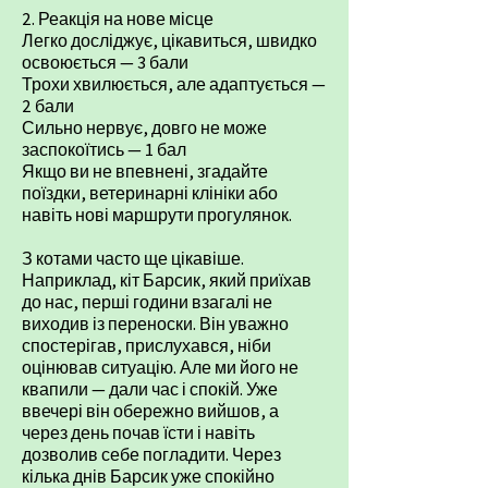
2. Реакція на нове місце
Легко досліджує, цікавиться, швидко
освоюється — 3 бали
Трохи хвилюється, але адаптується —
2 бали
Сильно нервує, довго не може
заспокоїтись — 1 бал
Якщо ви не впевнені, згадайте
поїздки, ветеринарні клініки або
навіть нові маршрути прогулянок.
З котами часто ще цікавіше.
Наприклад, кіт Барсик, який приїхав
до нас, перші години взагалі не
виходив із переноски. Він уважно
спостерігав, прислухався, ніби
оцінював ситуацію. Але ми його не
квапили — дали час і спокій. Уже
ввечері він обережно вийшов, а
через день почав їсти і навіть
дозволив себе погладити. Через
кілька днів Барсик уже спокійно