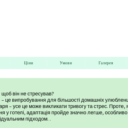
ель для собак і котів у
Ціни
Умови
Галерея
 щоб він не стресував?​
 – це випробування для більшості домашніх улюбленц
даря – усе це може викликати тривогу та стрес. Проте,
я у готелі, адаптація пройде значно легше, особлив
ідуальним підходом. .