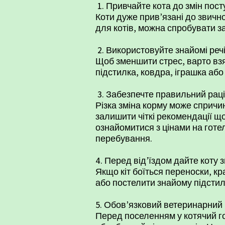
1. Привчайте кота до змін пос
Коти дуже прив’язані до звичн
для котів, можна спробувати з
2. Використовуйте знайомі реч
Щоб зменшити стрес, варто взят
підстилка, ковдра, іграшка або
3. Забезпечте правильний рац
Різка зміна корму може спричи
залишити чіткі рекомендації щ
ознайомитися з
цінами на готе
перебування.
4. Перед від’їздом дайте коту 
Якщо кіт боїться переноски, к
або постелити знайому підстил
5. Обов’язковий ветеринарний
Перед поселенням у котячий го