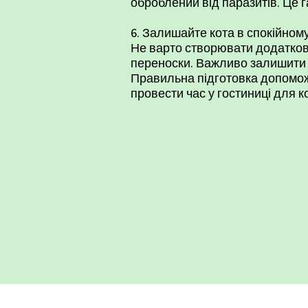
оброблений від паразитів. Це г
​6. Залишайте кота в спокійному
Не варто створювати додаткови
переноски. Важливо залишити й
Правильна підготовка допомож
провести час у
гостиниці для к