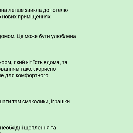
рина легше звикла до готелю
о нових приміщеннях.
ть домом. Це може бути улюблена
рм, який кіт їсть вдома, та
нюванням також корисно
дне для комфортного
шати там смаколики, іграшки
 необхідні щеплення та