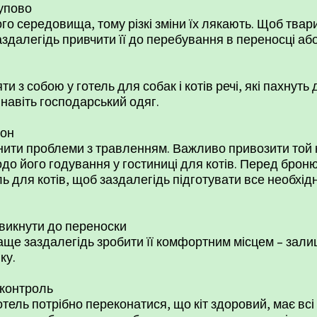
тупово
ого середовища, тому різкі зміни їх лякають. Щоб тва
аздалегідь привчити її до перебування в переносці аб
і
и з собою у готель для собак і котів речі, які пахну
 навіть господарський одяг.
іон
нити проблеми з травленням. Важливо привозити той ко
одо його годування у гостиниці для котів. Перед бро
ль для котів
, щоб заздалегідь підготувати все необхі
звикнути до переноски
раще заздалегідь зробити її комфортним місцем – зали
ку.
 контроль
тель потрібно переконатися, що кіт здоровий, має всі