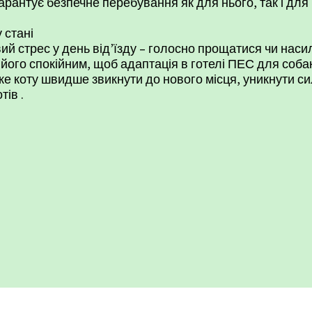
арантує безпечне перебування як для нього, так і для
 стані
й стрес у день від’їзду – голосно прощатися чи насил
ого спокійним, щоб адаптація в готелі ПЕС для собак
е коту швидше звикнути до нового місця, уникнути с
отів
.