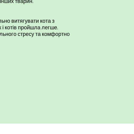
 інших тварин.
ьно витягувати кота з
 і котів пройшла легше.
ильного стресу та комфортно