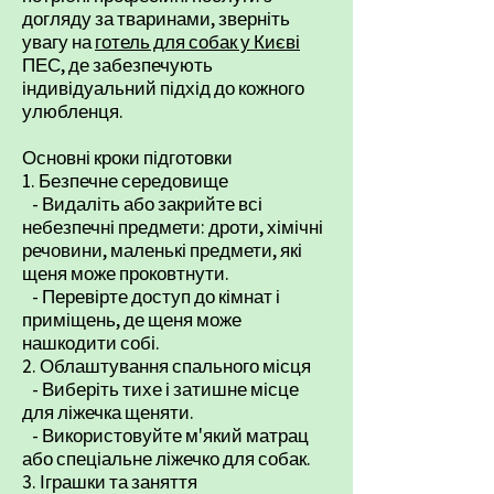
догляду за тваринами, зверніть
увагу на
готель для собак у Києві
ПЕС, де забезпечують
індивідуальний підхід до кожного
улюбленця.
Основні кроки підготовки
1. Безпечне середовище
- Видаліть або закрийте всі
небезпечні предмети: дроти, хімічні
речовини, маленькі предмети, які
щеня може проковтнути.
- Перевірте доступ до кімнат і
приміщень, де щеня може
нашкодити собі.
2. Облаштування спального місця
- Виберіть тихе і затишне місце
для ліжечка щеняти.
- Використовуйте м'який матрац
або спеціальне ліжечко для собак.
3. Іграшки та заняття