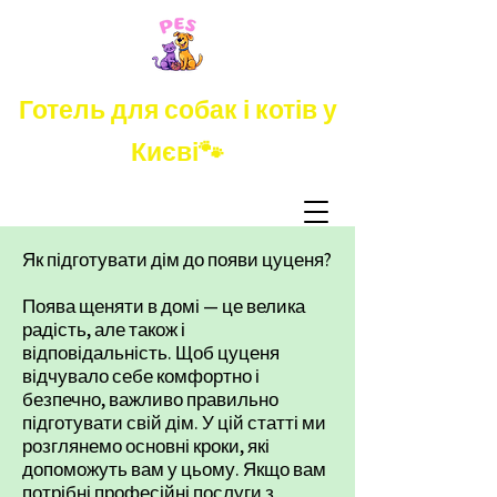
Готель для собак і котів у
Києві🐾
Як підготувати дім до появи цуценя?
Поява щеняти в домі — це велика
радість, але також і
відповідальність. Щоб цуценя
відчувало себе комфортно і
безпечно, важливо правильно
підготувати свій дім. У цій статті ми
розглянемо основні кроки, які
допоможуть вам у цьому. Якщо вам
потрібні професійні послуги з