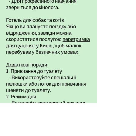
- Для професійного навчання
зверніться до кінолога.
Готель для собак та котів
Якщо ви плануєте поїздку або
відрядження, завжди можна
скористатися послугою
перетримка
для цуценят у Києві
, щоб малюк
перебував у безпечних умовах.
​Додаткові поради
1. Привчання до туалету
- Використовуйте спеціальні
пелюшки або лоток для привчання
щеняти до туалету.
2. Режим дня
- Встановіть регулярний розклад
годування, ігор і прогулянок.
3. Соціалізація
- Поступово знайомте щеня з
новими місцями, звуками та
людьми.