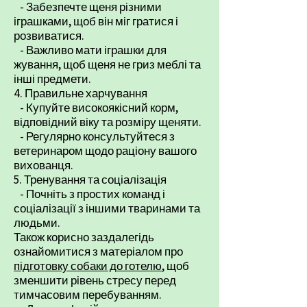
- Забезпечте щеня різними
іграшками, щоб він міг гратися і
розвиватися.
- Важливо мати іграшки для
жування, щоб щеня не гриз меблі та
інші предмети.
4. Правильне харчування
- Купуйте високоякісний корм,
відповідний віку та розміру щеняти.
- Регулярно консультуйтеся з
ветеринаром щодо раціону вашого
вихованця.
5. Тренування та соціалізація
- Почніть з простих команд і
соціалізації з іншими тваринами та
людьми.
Також корисно заздалегідь
ознайомитися з матеріалом про
підготовку собаки до готелю
, щоб
зменшити рівень стресу перед
тимчасовим перебуванням.