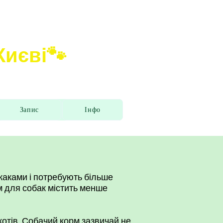
 Києві🐾
Запис
Інфо
ижаками і потребують більше
рм для собак містить менше
котів. Собачий корм зазвичай не