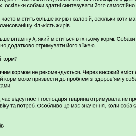
х, оскільки собаки здатні синтезувати його самостійно.
м часто містить більше жирів і калорій, оскільки коти
лансованішу кількість жирів.
ьше вітаміну A, який міститься в їхньому кормі. Собаки
бно додатково отримувати його з їжею.
 корм?
чим кормом не рекомендується. Через високий вміст б
й корм може призвести до проблем зі здоров'ям у соба
ками.
 час відсутності господаря тварина отримувала не пр
, віку та потреб. Особливо це має значення, коли собак
ів