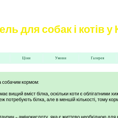
ель для собак і котів у
Ціни
Умови
Галерея
а собачим кормом:
 має вищий вміст білка, оскільки коти є облігатними х
теж потребують білка, але в меншій кількості, тому ко
 таурин – амінокислоту, яка є життєво необхідною для 