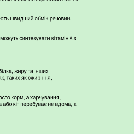
 мають швидший обмін речовин.
 можуть синтезувати вітамін A з
ілка, жиру та інших
к, таких як ожиріння,
осто корм, а харчування,
а або кіт перебуває не вдома, а