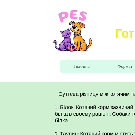
Гот
Головна
Формат
Суттєва різниця між котячим т
1. Білок: Котячий корм зазвичай
білка в своєму раціоні. Собаки 
білка.
2. Таурин: Котячий корм містить