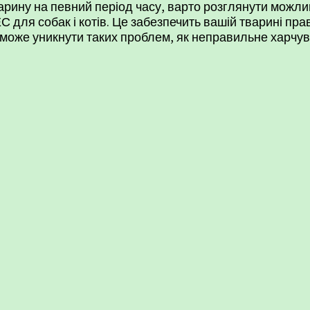
варину на певний період часу, варто розглянути можли
С для собак і котів
. Це забезпечить вашій тварині
пра
може уникнути таких проблем, як неправильне харчув