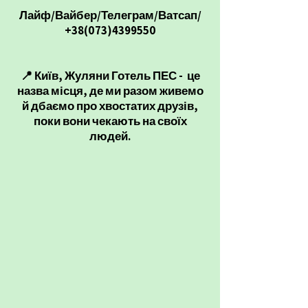
Лайф/Вайбер/Телеграм/Ватсап/
+38(073)4399550
📍 Київ, Жуляни Готель ПЕС - це
назва місця, де ми разом живемо
й дбаємо про хвостатих друзів,
поки вони чекають на своїх
людей.