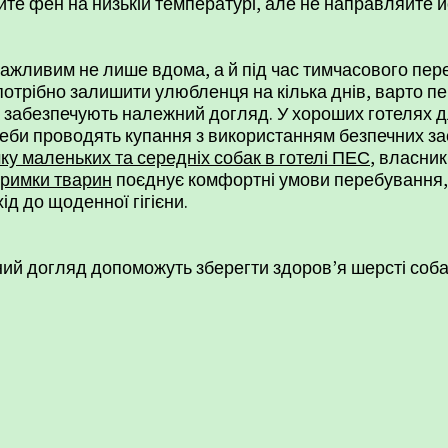
те фен на низькій температурі, але не направляйте йо
важливим не лише вдома, а й під час тимчасового пе
трібно залишити улюбленця на кілька днів, варто пе
а забезпечують належний догляд. У хороших готелях д
треби проводять купання з використанням безпечних за
ку маленьких та середніх собак в готелі ПЕС
, власник
тримки тварин
поєднує комфортні умови перебування,
д до щоденної гігієни.
ий догляд допоможуть зберегти здоров’я шерсті собаки