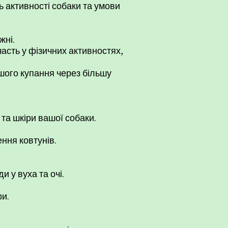
ь активності собаки та умови
жні.
асть у фізичних активностях,
шого купання через більшу
 та шкіри вашої собаки.
ння ковтунів.
 у вуха та очі.
ри.