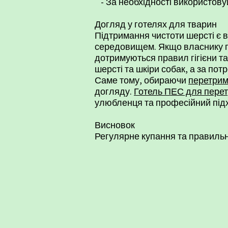
- За необхідності використовуй
Догляд у готелях для тварин
Підтримання чистоти шерсті є 
середовищем. Якщо власнику по
дотримуються правил гігієни т
шерсті та шкіри собак, а за по
Саме тому, обираючи
перетрим
догляду.
Готель ПЕС для пере
улюбленця та професійний підхі
​Висновок
Регулярне купання та правильн