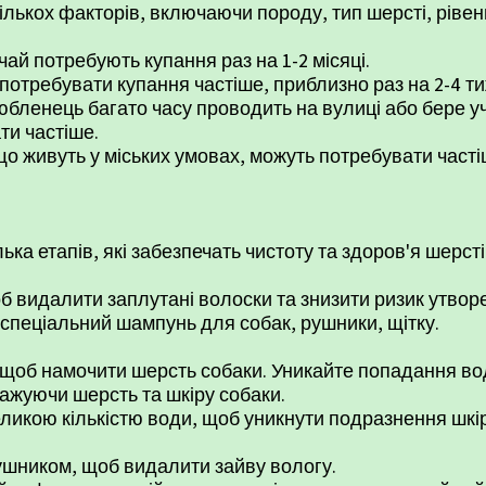
ількох факторів, включаючи породу, тип шерсті, рівен
чай потребують купання раз на 1-2 місяці.
потребувати купання частіше, приблизно раз на 2-4 ти
юбленець багато часу проводить на вулиці або бере уч
ти частіше.
що живуть у міських умовах, можуть потребувати часті
ка етапів, які забезпечать чистоту та здоров'я шерсті
б видалити заплутані волоски та знизити ризик утворе
 спеціальний шампунь для собак, рушники, щітку.
щоб намочити шерсть собаки. Уникайте попадання води
ажуючи шерсть та шкіру собаки.
икою кількістю води, щоб уникнути подразнення шкі
ушником, щоб видалити зайву вологу.