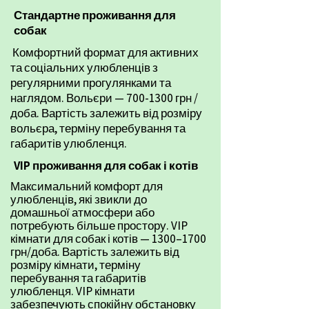
Стандартне проживання для
собак
Комфортний формат для активних
та соціальних улюбленців з
регулярними прогулянками та
наглядом. Вольєри —
700-1300
грн /
доба. Вартість залежить від розміру
вольєра, терміну перебування та
габаритів улюбленця.
VIP проживання для собак і котів
Максимальний комфорт для
улюбленців, які звикли до
домашньої атмосфери або
потребують більше простору.
VIP
кімнати для собак і котів — 1300–1700
грн/доба.
Вартість залежить від
розміру кімнати, терміну
перебування та габаритів
улюбленця.
VIP кімнати
забезпечують спокійну обстановку