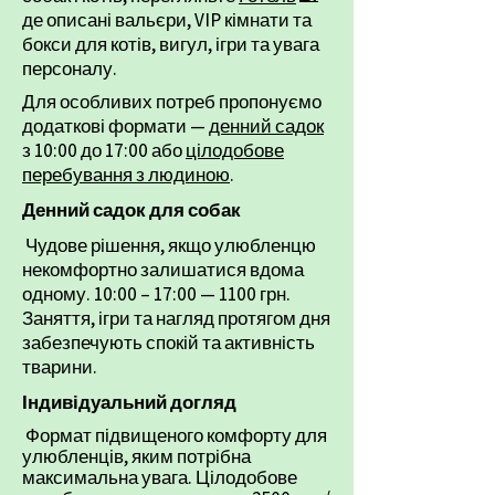
де описані вальєри, VIP кімнати та
бокси для котів, вигул, ігри та увага
персоналу.
Для особливих потреб пропонуємо
додаткові формати —
денний садок
з 10:00 до 17:00 або
цілодобове
перебування з людиною
.
Денний садок для собак
Чудове рішення, якщо улюбленцю
некомфортно залишатися вдома
одному. 10:00 – 17:00 — 1100 грн.
Заняття, ігри та нагляд протягом дня
забезпечують спокій та активність
тварини.
Індивідуальний догляд
Формат підвищеного комфорту для
улюбленців, яким потрібна
максимальна увага.
Цілодобове