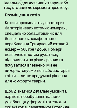
Ідеально для чутливих тварин або
тих, хто звик до окремого простору.
Розміщення котів
Котики проживають у просторих
багаторівневих котячих номерах,
спеціально облаштованих для
безпечного та комфортного
перебування.Триярусний котячий
номер — 500 грн / доба. Номери
дозволяють котам рухатися,
відпочивати на різних рівнях та
почуватися впевнено. Ми не
використовуємо тісні або застарілі
клітки — лише продумані рішення
для комфорту тварин.
Щоб дізнатися детальні умови та
вартість перебування вашого
улюбленця у форматі готель для
собак і котів, перегляньте
Готель
🏡