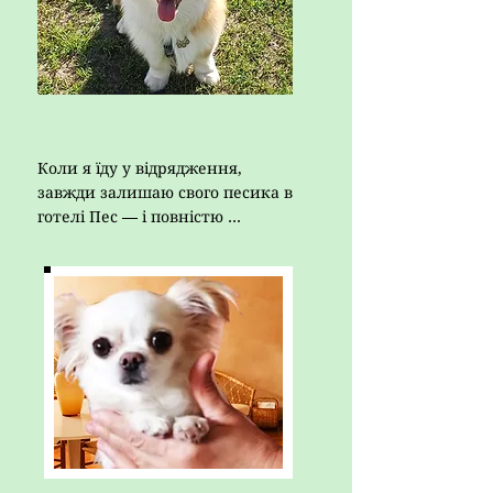
Коли я їду у відрядження, 
завжди залишаю свого песика в 
готелі Пес — і повністю 
спокійна за нього. Знаю, що він 
у надійних руках: під наглядом, 
доглянутий, нагодований, 
награний і щасливий.

Дуже приємно спостерігати, як 
він щоразу з радістю біжить до 
Олі — видно, що йому там 
комфортно і він почувається як 
вдома.

Щиро дякую Олі за її 
професіоналізм, тепле 