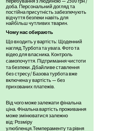
перебування з людиною — 2500 грн /
доба.
Персональний догляд та
постійна присутність забезпечують
відчуття безпеки навіть для
найбільш чутливих тварин.
Чому нас обирають
Що входить у вартість:
Щоденний
нагляд.
Турбота та увага.
Фото та
відео для власника.
Контроль
самопочуття.
Підтримання чистоти
та безпеки.
Дбайливе ставлення
без стресу/
Базова турбота вже
включена у вартість — без
прихованих платежів.
Від чого може залежати фінальна
ціна.
Фінальна вартість проживання
може змінюватися залежно
від:
Розміру
улюбленця.
Темпераменту та рівня