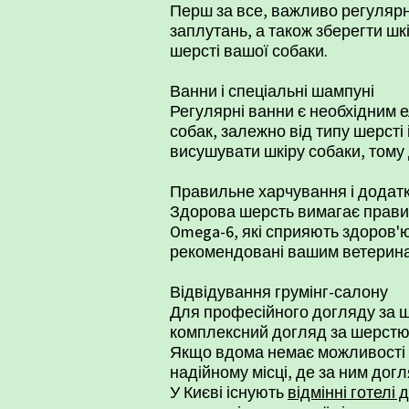
Перш за все, важливо регулярн
заплутань, а також зберегти шк
шерсті вашої собаки.
Ванни і спеціальні шампуні
Регулярні ванни є необхідним 
собак, залежно від типу шерст
висушувати шкіру собаки, тому 
Правильне харчування і додатк
Здорова шерсть вимагає правил
Omega-6, які сприяють здоров'ю
рекомендовані вашим ветерин
Відвідування грумінг-салону
Для професійного догляду за ш
комплексний догляд за шерстю 
Якщо вдома немає можливості 
надійному місці, де за ним до
У Києві існують
відмінні готелі 