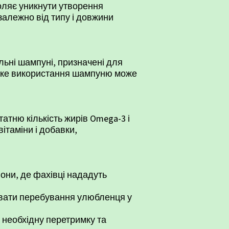
воляє уникнути утворення
залежно від типу і довжини
льні шампуні, призначені для
лике використання шампуню може
тню кількість жирів Omega-3 і
ітаміни і добавки,
они, де фахівці нададуть
увати перебування улюбленця у
 необхідну перетримку та