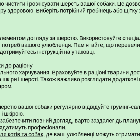
о чистити і розчісувати шерсть вашої собаки. Це доз
іру здоровою. Виберіть потрібний гребінець або щітку 
елементом догляду за шерстю. Використовуйте спеціа
і і потреб вашого улюбленця. Пам'ятайте, що переве
дотримуйтесь інструкцій на упаковці.
и до раціону
ьного харчування. Враховуйте в раціоні тварини доста
 шкіри і шерсті. Також важливо розглядати додаткові в
аром.
ерстю вашої собаки регулярно відвідуйте грумінг-сал
і шкірою.
забезпечити повний догляд, варто заздалегідь план
глядатимуть професіонали.
для котів та собак
, де ваші улюбленці можуть отримати