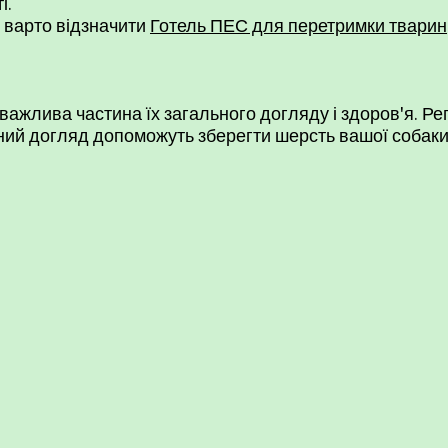
і.
 варто відзначити
Готель ПЕС для перетримки тварин
ажлива частина їх загального догляду і здоров'я. Рег
йний догляд допоможуть зберегти шерсть вашої собак