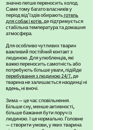
значно легше переносить холод.
Саме тому багато власників у
період від’їздів обирають
готель
для собак і котів
, де підтримується
стабільна температура та домашня
атмосфера.
Для особливо чутливих тварин
важливий постійний контакт з
людиною. Для улюбленців, які
важко переносить самотність або
потребують більше уваги, підійде
перебування з людиною 24/7
, де
тварина не залишається наодинці ні
вдень, ні вночі.
Зима — це час сповільнення.
Більше сну, менше активності,
більше бажання бути поруч із
людиною. І це нормально. Головне
— створити умови, у яких тварина