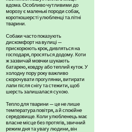
вдома. Особливо чутливими до
морозу є маленькі породи собак,
короткошерсті улюбленці та літні
тварини.
Собаки часто показують
дискомфорт на вулиці —
прискорюють крок, дивляться на
господаря, просяться додому. Коти
ж зазвичай мовчки шукають
батарею, ковдру або теплий куток. У
холодну пору року важливо
скорочувати прогулянки, витирати
лапи після снігу та стежити, щоб
шерсть залишалася сухою.
Тепло для тварини — це не лише
температура повітря, а й спокійне
середовище. Коли улюбленець має
власне місце без протягів, звичний
режим дня та увагу людини, він