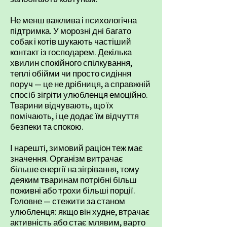
Не менш важлива і психологічна
підтримка. У морозні дні багато
собак і котів шукають частіший
контакт із господарем. Декілька
хвилин спокійного спілкування,
теплі обійми чи просто сидіння
поруч — це не дрібниця, а справжній
спосіб зігріти улюбленця емоційно.
Тварини відчувають, що їх
помічають, і це додає їм відчуття
безпеки та спокою.
І нарешті, зимовий раціон теж має
значення. Організм витрачає
більше енергії на зігрівання, тому
деяким тваринам потрібні більш
поживні або трохи більші порції.
Головне — стежити за станом
улюбленця: якщо він худне, втрачає
активність або стає млявим, варто