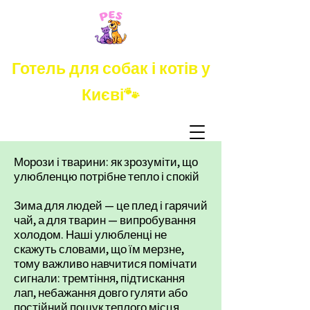
Готель для собак і котів у
Києві🐾
Морози і тварини: як зрозуміти, що
улюбленцю потрібне тепло і спокій
Зима для людей — це плед і гарячий
чай, а для тварин — випробування
холодом. Наші улюбленці не
скажуть словами, що їм мерзне,
тому важливо навчитися помічати
сигнали: тремтіння, підтискання
лап, небажання довго гуляти або
постійний пошук теплого місця