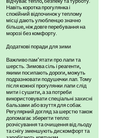
відчуває тепло, безпеку та турботу.
Навіть коротка прогулянка і
спокійний відпочинок у теплому
місці дають улюбленцю значно
більше, ніж довге перебування на
морозі без комфорту.
Додаткові поради для зими
Важливо пам’ятати про лапи та
шерсть. Зимова сіль і реагенти,
якими посипають дороги, можуть
подразнювати подушечки лап. Тому
після кожної прогулянки лапи слід
мити і сушити, а за потреби
використовувати спеціальні захисні
бальзами або взуття для собак.
Регулярний догляд за шерстю також
допомагає зберегти тепло:
розчісування та очищення від льоду
та снігу зменшують дискомфорт та
запобігають ковтунам.