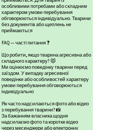
приймаються. Для тварин із
особливими потребами або складним
характером умови перебування
обговорюються індивідуально. Тварини
без документів або щеплень не
приймаються
FAQ — часті питання ❓
Що робити, якщо тварина агресивна або
складного характеру? 😾
Ми оцінюємо поведінку тварини перед
заїздом. У випадку агресивної
поведінки або особливостей характеру
умови перебування обговорюються
індивідуально
Як часто надсилаються фото або відео
з перебування тварини? 📸
За бажанням власника щодня
надсилаємо фото та коротке відео
через месенджери або електронну