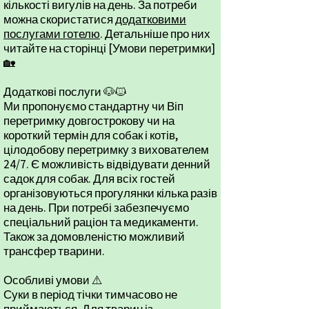
кількості вигулів на день. За потреби
можна скористатися
додатковими
послугами готелю
. Детальніше про них
читайте на сторінці [Умови перетримки]
🏡
Додаткові послуги 🐶🐱
Ми пропонуємо стандартну чи Віп
перетримку довгострокову чи на
короткий термін для собак і котів,
цілодобову перетримку з вихователем
24/7. Є можливість відвідувати денний
садок для собак. Для всіх гостей
організовуються прогулянки кілька разів
на день. При потребі забезпечуємо
спеціальний раціон та медикаменти.
Також за домовленістю можливий
трансфер тварини.
Особливі умови ⚠️
Суки в період тічки тимчасово не