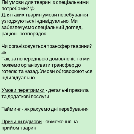
Які умови для тварин із спеціальними
потребами? 🩺
Для таких тварин умови перебування
узгоджуються індивідуально. Ми
забезпечуємо спеціальний догляд,
раціон і розпорядок
Чи організовується трансфер тварини?
🚗
Так, за попередньою домовленістю ми
можемо організувати трансфер до
готелю та назад. Умови обговорюються
індивідуально
Умови перетримки
- детальні правила
та додаткові послуги
Тайминг
- як рахуємо дні перебування
Причини відмови
- обмеження на
прийом тварин