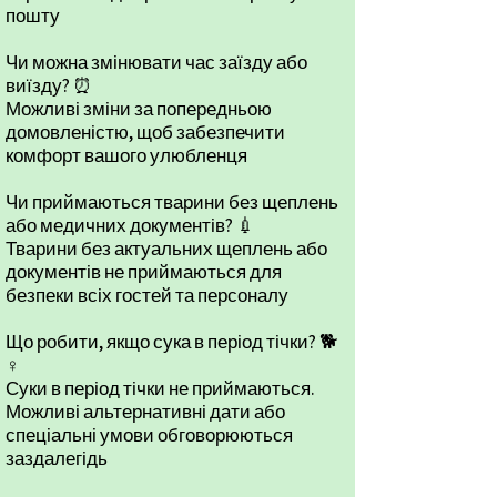
пошту
Чи можна змінювати час заїзду або
виїзду? ⏰
Можливі зміни за попередньою
домовленістю, щоб забезпечити
комфорт вашого улюбленця
Чи приймаються тварини без щеплень
або медичних документів? 💉
Тварини без актуальних щеплень або
документів не приймаються для
безпеки всіх гостей та персоналу
Що робити, якщо сука в період тічки? 🐕
♀️
Суки в період тічки не приймаються.
Можливі альтернативні дати або
спеціальні умови обговорюються
заздалегідь